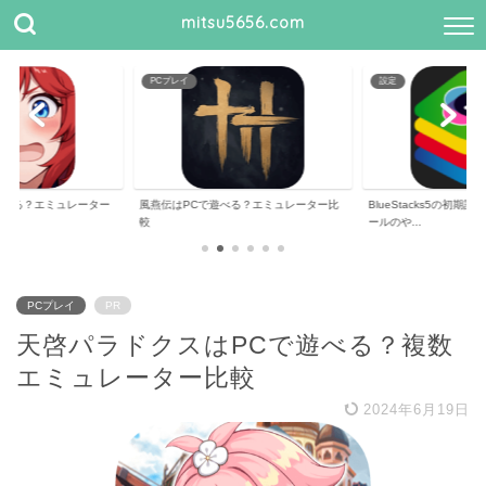
mitsu5656.com
PCプレイ
設定
遊べる？エミュレーター
風燕伝はPCで遊べる？エミュレーター比
BlueStacks5の初
較
ールのや...
PCプレイ
PR
天啓パラドクスはPCで遊べる？複数
エミュレーター比較
2024年6月19日