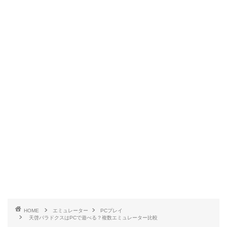
HOME
エミュレーター
PCプレイ
天啓パラドクスはPCで遊べる？複数エミュレーター比較