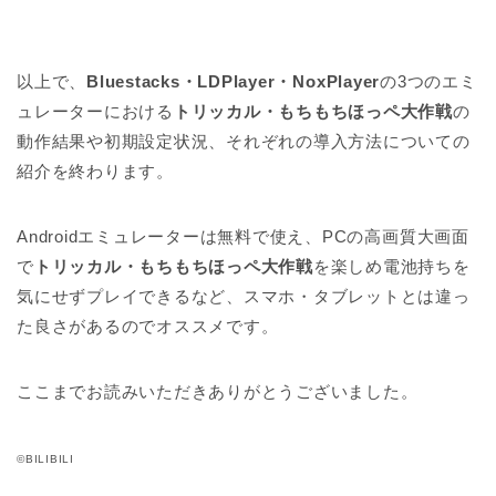
以上で、
Bluestacks・LDPlayer・NoxPlayer
の3つのエミ
ュレーターにおける
トリッカル・もちもちほっペ大作戦
の
動作結果や初期設定状況、それぞれの導入方法についての
紹介を終わります。
Androidエミュレーターは無料で使え、PCの高画質大画面
で
トリッカル・もちもちほっペ大作戦
を楽しめ電池持ちを
気にせずプレイできるなど、スマホ・タブレットとは違っ
た良さがあるのでオススメです。
ここまでお読みいただきありがとうございました。
©BILIBILI