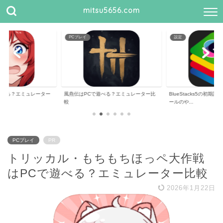
mitsu5656.com
PCプレイ
設定
遊べる？エミュレーター
風燕伝はPCで遊べる？エミュレーター比
BlueStacks5の初
較
ールのや...
PCプレイ
PR
トリッカル・もちもちほっペ大作戦
はPCで遊べる？エミュレーター比較
2026年1月22日