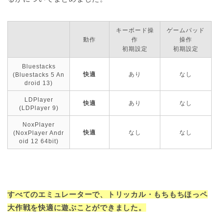
キーボード操
ゲームパッド
動作
作
操作
初期設定
初期設定
Bluestacks
快適
あり
なし
(Bluestacks 5 An
droid 13)
LDPlayer
快適
あり
なし
(LDPlayer 9)
NoxPlayer
快適
なし
なし
(NoxPlayer Andr
oid 12 64bit)
すべてのエミュレーターで、トリッカル・もちもちほっペ
大作戦を快適に遊ぶことができました。