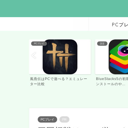
PCプ
設定
設定
？エミュレー
BlueStacks5の初期設定とアプリイ
BlueStacks5
ンストールのや...
り方(キーボー...
PCプレイ
PR