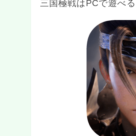
三国極戦はPCで遊べ