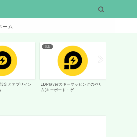
ホーム
PCプレイ
PCプレイ
キーマッピングのやり
ドラベルはPCで遊べる？エミュレ
風燕伝はPC
...
ーター比較
ター比較