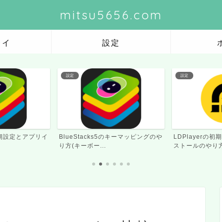
mitsu5656.com
レイ
設定
設定
設定
のキーマッピングのや
LDPlayerの初期設定とアプリイン
LDPlayerの
ストールのやり方
方(キーボード・ゲ