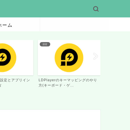
ホーム
PCプレイ
PCプレイ
キーマッピングのやり
ドラベルはPCで遊べる？エミュレ
風燕伝はPC
...
ーター比較
ター比較