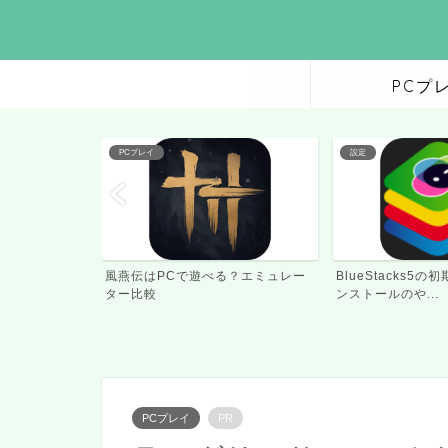
PCプ
設定
設定
？エミュレー
BlueStacks5の初期設定とアプリイ
BlueStacks5
ンストールのや...
り方(キーボー...
PCプレイ
PR