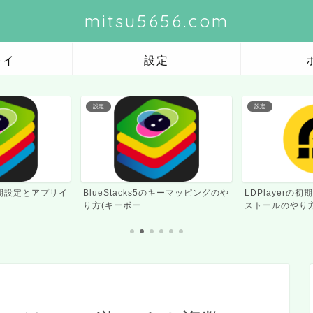
mitsu5656.com
レイ
設定
設定
設定
のキーマッピングのや
LDPlayerの初期設定とアプリイン
LDPlayerの
ストールのやり方
方(キーボード・ゲ