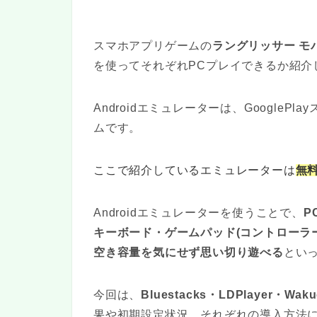
スマホアプリゲームの
ラングリッサー モ
を使ってそれぞれPCプレイできるか紹介
Androidエミュレーターは、Google
ムです。
ここで紹介しているエミュレーターは
無
Androidエミュレーターを使うことで、
P
キーボード・ゲームパッド(コントローラ
空き容量を気にせず思い切り遊べる
とい
今回は、
Bluestacks・LDPlayer・Wak
果や初期設定状況、それぞれの導入方法