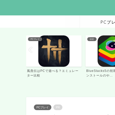
PCプ
設定
設定
？エミュレー
BlueStacks5の初期設定とアプリイ
BlueStacks5
ンストールのや...
り方(キーボー...
PCプレイ
PR