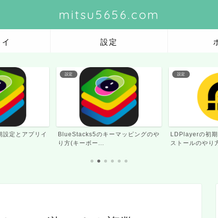
mitsu5656.com
レイ
設定
設定
設定
のキーマッピングのや
LDPlayerの初期設定とアプリイン
LDPlayerの
ストールのやり方
方(キーボード・ゲ