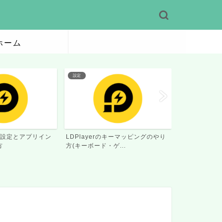
ホーム
PCプレイ
PCプレイ
キーマッピングのやり
ドラベルはPCで遊べる？エミュレ
風燕伝はPC
...
ーター比較
ター比較