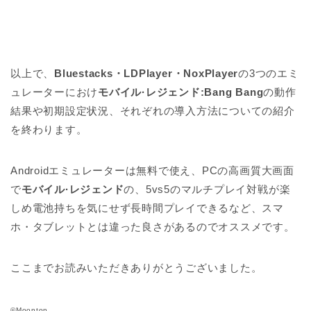
以上で、
Bluestacks・
LDPlayer・NoxPlayer
の3つのエミ
ュレーターにおけ
モバイル·レジェンド:Bang Bang
の動作
結果や初期設定状況、それぞれの導入方法についての紹介
を終わります。
Androidエミュレーターは無料で使え、PCの高画質大画面
で
モバイル·レジェンド
の、5vs5のマルチプレイ対戦が楽
しめ電池持ちを気にせず長時間プレイできるなど、スマ
ホ・タブレットとは違った良さがあるのでオススメです。
ここまでお読みいただきありがとうございました。
©Moonton