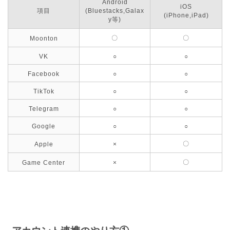
Android
iOS
項目
(Bluestacks,Galax
(iPhone,iPad)
y等)
〇
〇
Moonton
VK
○
○
Facebook
○
○
TikTok
○
○
Telegram
○
○
Google
○
○
〇
Apple
×
〇
Game Center
×