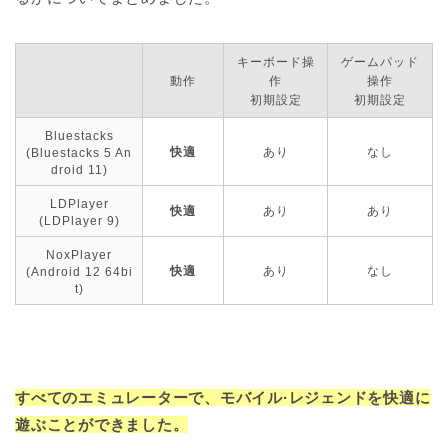
キーボード操
ゲームパッド
動作
作
操作
初期設定
初期設定
Bluestacks
快適
あり
なし
(Bluestacks 5 An
droid 11)
LDPlayer
快適
あり
あり
(LDPlayer 9)
NoxPlayer
快適
あり
なし
(Android 12 64bi
t)
すべてのエミュレーターで、モバイル·レジェンドを快適に
遊ぶことができました。