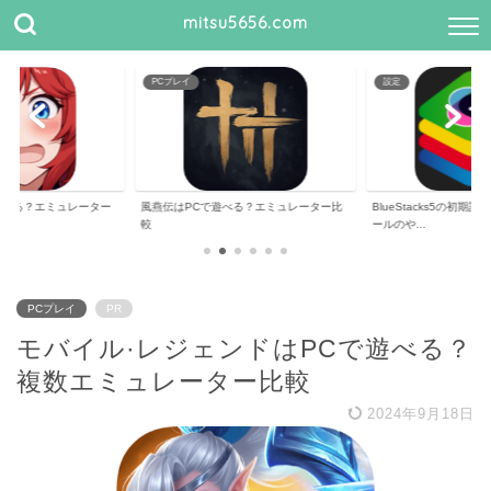
mitsu5656.com
PCプレイ
設定
遊べる？エミュレーター
風燕伝はPCで遊べる？エミュレーター比
BlueStacks5の初
較
ールのや...
PCプレイ
PR
モバイル·レジェンドはPCで遊べる？
複数エミュレーター比較
2024年9月18日