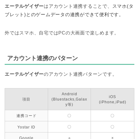
エーテルゲイザー
はアカウント連携することで、
スマホ(タ
ブレット)とのゲームデータの連携ができて便利です。
外ではスマホ、自宅ではPCの大画面で楽しめます。
アカウント連携のパターン
エーテルゲイザー
のアカウント連携パターンです。
Android
iOS
項目
(Bluestacks,Galax
(iPhone,iPad)
y等)
連携コード
〇
〇
〇
〇
Yostar ID
Google
○
×