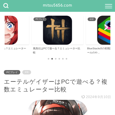
mitsu5656.com
PCプレイ
設定
遊べる？エミュレーター
風燕伝はPCで遊べる？エミュレーター比
BlueStacks5の初
較
ールのや...
PCプレイ
PR
エーテルゲイザーはPCで遊べる？複
数エミュレーター比較
2024年9月10日