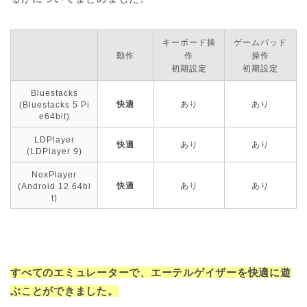
キーボード操
ゲームパッド
動作
作
操作
初期設定
初期設定
Bluestacks
快適
あり
あり
(Bluestacks 5 Pi
e64bit)
LDPlayer
快適
あり
あり
(LDPlayer 9)
NoxPlayer
快適
あり
あり
(Android 12 64bi
t)
すべてのエミュレーターで、エーテルゲイザーを快適に遊
ぶことができました。